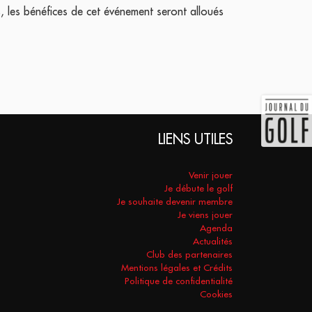
s, les bénéfices de cet événement seront alloués
LIENS UTILES
Venir jouer
Je débute le golf
Je souhaite devenir membre
Je viens jouer
Agenda
Actualités
Club des partenaires
Mentions légales et Crédits
Politique de confidentialité
Cookies