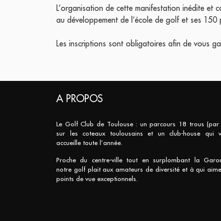
L’organisation de cette manifestation inédite et 
au développement de l’école de golf et ses 150 
Les inscriptions sont obligatoires afin de vous ga
A PROPOS
Le Golf Club de Toulouse : un parcours 18 trous (par
sur les coteaux toulousains et un club-house qui 
accueille toute l’année.
Proche du centre-ville tout en surplombant la Garo
notre golf plait aux amateurs de diversité et à qui aime
points de vue exceptionnels.