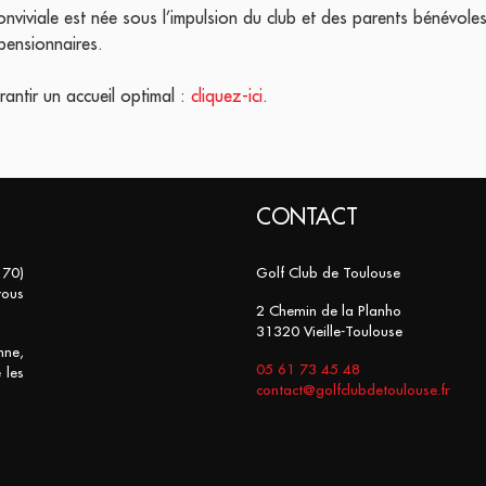
conviviale est née sous l’impulsion du club et des parents bénévole
pensionnaires.
rantir un accueil optimal :
cliquez-ici
.
CONTACT
 70)
Golf Club de Toulouse
vous
2 Chemin de la Planho
31320 Vieille-Toulouse
nne,
05 61 73 45 48
 les
contact@golfclubdetoulouse.fr