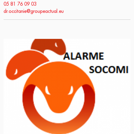
05 81 76 09 03
dr.occitanie@groupeactual.eu