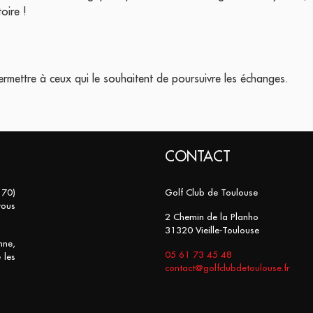
oire !
ermettre à ceux qui le souhaitent de poursuivre les échanges.
CONTACT
 70)
Golf Club de Toulouse
vous
2 Chemin de la Planho
31320 Vieille-Toulouse
nne,
05 61 73 45 48
 les
contact@golfclubdetoulouse.fr