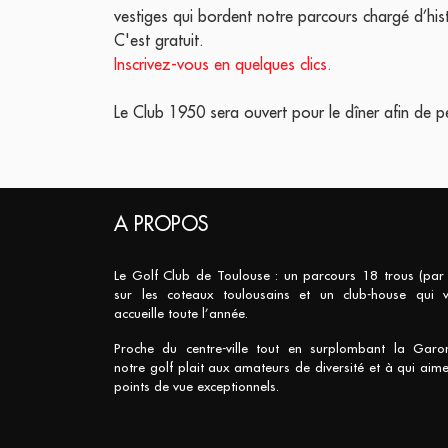
vestiges qui bordent notre parcours chargé d’hist
C'est gratuit.
Inscrivez-vous en quelques clics.
Le Club 1950 sera ouvert pour le dîner afin de p
A PROPOS
Le Golf Club de Toulouse : un parcours 18 trous (par
sur les coteaux toulousains et un club-house qui 
accueille toute l’année.
Proche du centre-ville tout en surplombant la Garo
notre golf plait aux amateurs de diversité et à qui aime
points de vue exceptionnels.