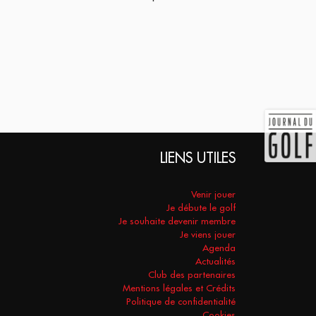
LIENS UTILES
Venir jouer
Je débute le golf
Je souhaite devenir membre
Je viens jouer
Agenda
Actualités
Club des partenaires
Mentions légales et Crédits
Politique de confidentialité
Cookies