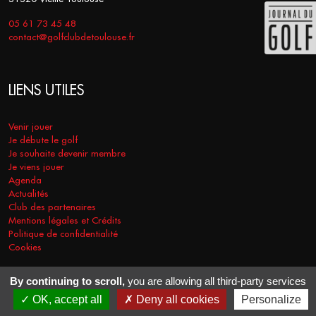
05 61 73 45 48
contact@golfclubdetoulouse.fr
LIENS UTILES
Venir jouer
Je débute le golf
Je souhaite devenir membre
Je viens jouer
Agenda
Actualités
Club des partenaires
Mentions légales et Crédits
Politique de confidentialité
Cookies
By continuing to scroll,
you are allowing all third-party services
COPYRIGHT © 2026 - GOLF CLUB DE TOULOUSE. TOUS DROITS
OK, accept all
Deny all cookies
Personalize
RÉSERVÉS.
RÉALISATION
VT-DESIGN
2021