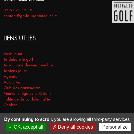
05 61 73 45 48
contact@golfclubdetoulouse.fr
LIENS UTILES
Venir jouer
Je débute le golf
Je souhaite devenir membre
Je viens jouer
Agenda
Actualités
Club des partenaires
Mentions légales et Crédits
Politique de confidentialité
Cookies
By continuing to scroll,
you are allowing all third-party services
COPYRIGHT © 2026 - GOLF CLUB DE TOULOUSE. TOUS DROITS
OK, accept all
Deny all cookies
Personalize
RÉSERVÉS.
RÉALISATION
VT-DESIGN
2021