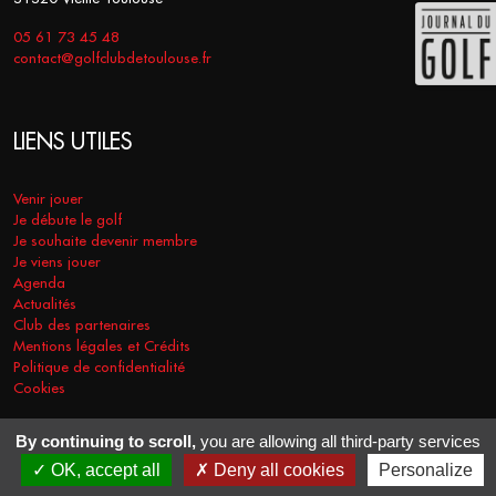
05 61 73 45 48
contact@golfclubdetoulouse.fr
LIENS UTILES
Venir jouer
Je débute le golf
Je souhaite devenir membre
Je viens jouer
Agenda
Actualités
Club des partenaires
Mentions légales et Crédits
Politique de confidentialité
Cookies
By continuing to scroll,
you are allowing all third-party services
COPYRIGHT © 2026 - GOLF CLUB DE TOULOUSE. TOUS DROITS
OK, accept all
Deny all cookies
Personalize
RÉSERVÉS.
RÉALISATION
VT-DESIGN
2021