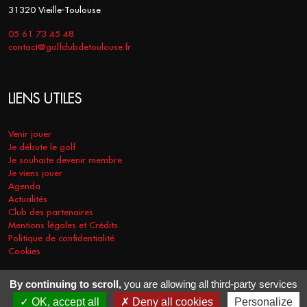
31320 Vieille-Toulouse
05 61 73 45 48
contact@golfclubdetoulouse.fr
LIENS UTILES
Venir jouer
Je débute le golf
Je souhaite devenir membre
Je viens jouer
Agenda
Actualités
Club des partenaires
Mentions légales et Crédits
Politique de confidentialité
Cookies
By continuing to scroll,
you are allowing all third-party services
COPYRIGHT © 2026 - GOLF CLUB DE TOULOUSE. TOUS DROITS
OK, accept all
Deny all cookies
Personalize
RÉSERVÉS.
RÉALISATION
VT-DESIGN
2021