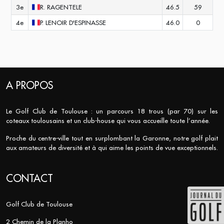
3e
R.
RAGENTELE
46.5
59
4e
P.
LENOIR D'ESPINASSE
46.0
0
A PROPOS
Le Golf Club de Toulouse : un parcours 18 trous (par 70) sur les
coteaux toulousains et un club-house qui vous accueille toute l’année.
Proche du centre-ville tout en surplombant la Garonne, notre golf plait
aux amateurs de diversité et à qui aime les points de vue exceptionnels.
CONTACT
Golf Club de Toulouse
2 Chemin de la Planho