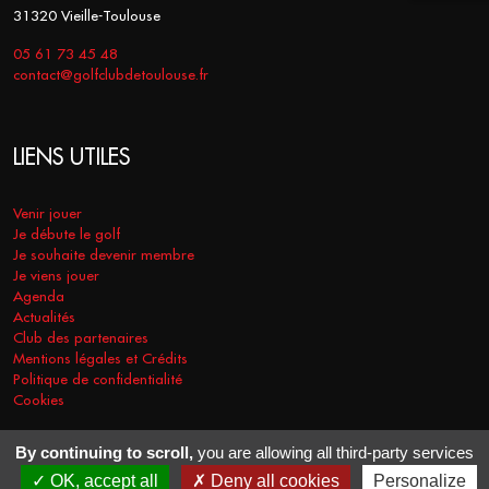
31320 Vieille-Toulouse
05 61 73 45 48
contact@golfclubdetoulouse.fr
LIENS UTILES
Venir jouer
Je débute le golf
Je souhaite devenir membre
Je viens jouer
Agenda
Actualités
Club des partenaires
Mentions légales et Crédits
Politique de confidentialité
Cookies
By continuing to scroll,
you are allowing all third-party services
COPYRIGHT © 2026 - GOLF CLUB DE TOULOUSE. TOUS DROITS
OK, accept all
Deny all cookies
Personalize
RÉSERVÉS.
RÉALISATION
VT-DESIGN
2021