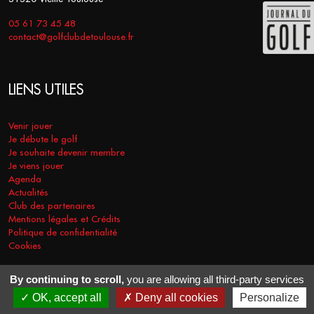
05 61 73 45 48
contact@golfclubdetoulouse.fr
LIENS UTILES
Venir jouer
Je débute le golf
Je souhaite devenir membre
Je viens jouer
Agenda
Actualités
Club des partenaires
Mentions légales et Crédits
Politique de confidentialité
Cookies
By continuing to scroll,
you are allowing all third-party services
COPYRIGHT © 2026 - GOLF CLUB DE TOULOUSE. TOUS DROITS
OK, accept all
Deny all cookies
Personalize
RÉSERVÉS.
RÉALISATION
VT-DESIGN
2021