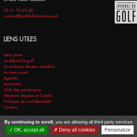
05 61 73 45 48
contact@golfclubdetoulouse.fr
LIENS UTILES
Venir jouer
Je débute le golf
Je souhaite devenir membre
Je viens jouer
Agenda
Actualités
Club des partenaires
Mentions légales et Crédits
Politique de confidentialité
Cookies
By continuing to scroll,
you are allowing all third-party services
COPYRIGHT © 2026 - GOLF CLUB DE TOULOUSE. TOUS DROITS
OK, accept all
Deny all cookies
Personalize
RÉSERVÉS.
RÉALISATION
VT-DESIGN
2021