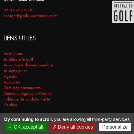
05 61 73 45 48
contact@golfclubdetoulouse.fr
LIENS UTILES
Venir jouer
Je débute le golf
Je souhaite devenir membre
Je viens jouer
Agenda
Actualités
Club des partenaires
Mentions légales et Crédits
Politique de confidentialité
Cookies
By continuing to scroll,
you are allowing all third-party services
COPYRIGHT © 2026 - GOLF CLUB DE TOULOUSE. TOUS DROITS
OK, accept all
Deny all cookies
Personalize
RÉSERVÉS.
RÉALISATION
VT-DESIGN
2021