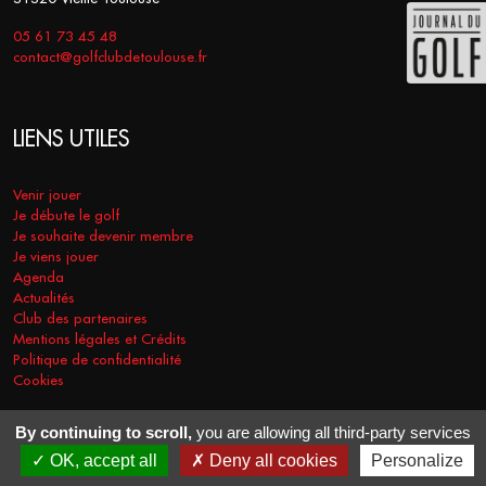
05 61 73 45 48
contact@golfclubdetoulouse.fr
LIENS UTILES
Venir jouer
Je débute le golf
Je souhaite devenir membre
Je viens jouer
Agenda
Actualités
Club des partenaires
Mentions légales et Crédits
Politique de confidentialité
Cookies
By continuing to scroll,
you are allowing all third-party services
COPYRIGHT © 2026 - GOLF CLUB DE TOULOUSE. TOUS DROITS
OK, accept all
Deny all cookies
Personalize
RÉSERVÉS.
RÉALISATION
VT-DESIGN
2021