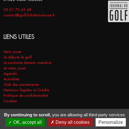
05 61 73 45 48
contact@golfclubdetoulouse.fr
LIENS UTILES
Venir jouer
Je débute le golf
Je souhaite devenir membre
Je viens jouer
Agenda
Actualités
Club des partenaires
Mentions légales et Crédits
Politique de confidentialité
Cookies
By continuing to scroll,
you are allowing all third-party services
COPYRIGHT © 2026 - GOLF CLUB DE TOULOUSE. TOUS DROITS
OK, accept all
Deny all cookies
Personalize
RÉSERVÉS.
RÉALISATION
VT-DESIGN
2021