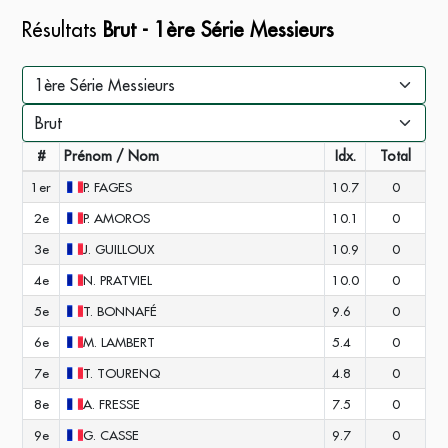
Résultats
Brut - 1ère Série Messieurs
#
Prénom / Nom
Idx.
Total
1er
P.
FAGES
10.7
0
2e
P.
AMOROS
10.1
0
3e
J.
GUILLOUX
10.9
0
4e
N.
PRATVIEL
10.0
0
5e
T.
BONNAFÉ
9.6
0
6e
M.
LAMBERT
5.4
0
7e
T.
TOURENQ
4.8
0
8e
A.
FRESSE
7.5
0
9e
G.
CASSE
9.7
0