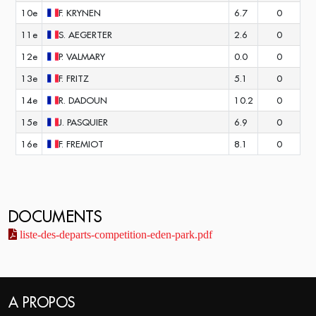
10e
F.
KRYNEN
6.7
0
11e
S.
AEGERTER
2.6
0
12e
P.
VALMARY
0.0
0
13e
F.
FRITZ
5.1
0
14e
R.
DADOUN
10.2
0
15e
J.
PASQUIER
6.9
0
16e
F.
FREMIOT
8.1
0
DOCUMENTS
liste-des-departs-competition-eden-park.pdf
A PROPOS