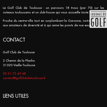
Le Golf Club de Toulouse : un parcours 18 trous (par 70) sur les
coteaux toulousains et un club-house qui vous accueille toute l’année.
Proche du centre-ville tout en surplombant la Garonne, notre golf plait
aux amateurs de diversité et à qui aime les points de vue exceptionnels.
CONTACT
Golf Club de Toulouse
2 Chemin de la Planho
31320 Vieille-Toulouse
05 61 73 45 48
contact@golfclubdetoulouse.fr
LIENS UTILES