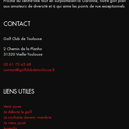
Proche du centre-ville tout en surplombant la Garonne, notre golf plait
aux amateurs de diversité et à qui aime les points de vue exceptionnels.
CONTACT
Golf Club de Toulouse
2 Chemin de la Planho
31320 Vieille-Toulouse
05 61 73 45 48
contact@golfclubdetoulouse.fr
LIENS UTILES
Venir jouer
Je débute le golf
Je souhaite devenir membre
Je viens jouer
Agenda