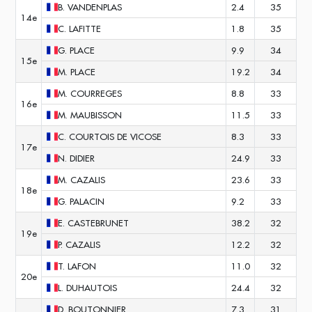
B.
VANDENPLAS
2.4
35
14e
C.
LAFITTE
1.8
35
G.
PLACE
9.9
34
15e
M.
PLACE
19.2
34
M.
COURREGES
8.8
33
16e
M.
MAUBISSON
11.5
33
C.
COURTOIS DE VICOSE
8.3
33
17e
N.
DIDIER
24.9
33
M.
CAZALIS
23.6
33
18e
G.
PALACIN
9.2
33
E.
CASTEBRUNET
38.2
32
19e
P.
CAZALIS
12.2
32
T.
LAFON
11.0
32
20e
L.
DUHAUTOIS
24.4
32
D.
BOUTONNIER
7.3
31