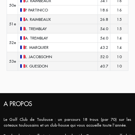
G.
RAIMBEAUX
34.1
16
50e
P.
PARTINICO
18.6
16
A.
RAIMBEAUX
26.8
15
51e
L.
TREMBLAY
54.0
15
A.
TREMBLAY
54.0
14
52e
E.
MARQUIER
43.2
14
L.
JACOBSOHN
52.0
10
53e
X.
GUESDON
40.7
10
A PROPOS
Le Golf Club de Toulouse : un parcours 18 trous (par 70) sur les
coteaux toulousains et un club-house qui vous accueille toute l’année.