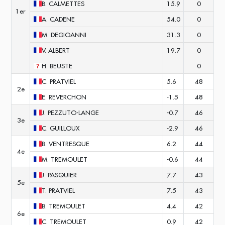
B.
CALMETTES
15.9
0
1er
A.
CADENE
54.0
0
M.
DEGIOANNI
31.3
0
V.
ALBERT
19.7
0
H.
BEUSTE
0
C.
PRATVIEL
5.6
48
2e
E.
REVERCHON
-1.5
48
J.
PEZZUTO-LANGE
-0.7
46
3e
C.
GUILLOUX
-2.9
46
B.
VENTRESQUE
6.2
44
4e
M.
TREMOULET
-0.6
44
J.
PASQUIER
7.7
43
5e
T.
PRATVIEL
7.5
43
B.
TREMOULET
4.4
42
6e
C.
TREMOULET
0.9
42