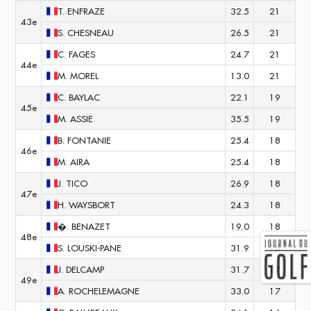
T.
ENFRAZE
32.5
21
43e
S.
CHESNEAU
26.5
21
C.
FAGES
24.7
21
44e
M.
MOREL
13.0
21
C.
BAYLAC
22.1
19
45e
M.
ASSIE
35.5
19
B.
FONTANIE
25.4
18
46e
M.
AIRA
25.4
18
J.
TICO
26.9
18
47e
H.
WAYSBORT
24.3
18
�.
BENAZET
19.0
18
48e
S.
LOUSKI-PANE
31.9
18
J.
DELCAMP
31.7
17
49e
A.
ROCHELEMAGNE
33.0
17