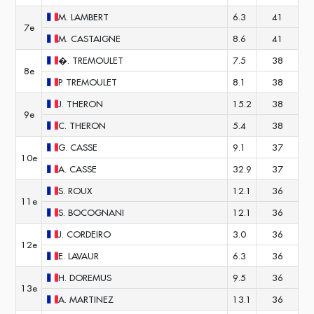
M.
LAMBERT
6.3
41
7e
M.
CASTAIGNE
8.6
41
�.
TREMOULET
7.5
38
8e
P.
TREMOULET
8.1
38
J.
THERON
15.2
38
9e
C.
THERON
5.4
38
G.
CASSE
9.1
37
10e
A.
CASSE
32.9
37
S.
ROUX
12.1
36
11e
S.
BOCOGNANI
12.1
36
J.
CORDEIRO
3.0
36
12e
E.
LAVAUR
6.3
36
H.
DOREMUS
9.5
36
13e
A.
MARTINEZ
13.1
36