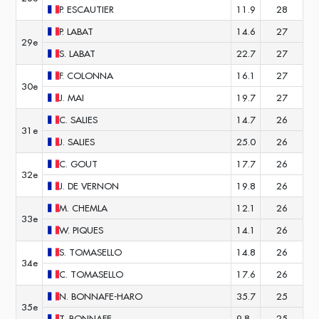
P.
ESCAUTIER
11.9
28
P.
LABAT
14.6
27
29e
S.
LABAT
22.7
27
F.
COLONNA
16.1
27
30e
J.
MAI
19.7
27
C.
SALIES
14.7
26
31e
J.
SALIES
25.0
26
C.
GOUT
17.7
26
32e
J.
DE VERNON
19.8
26
M.
CHEMLA
12.1
26
33e
W.
PIQUES
14.1
26
S.
TOMASELLO
14.8
26
34e
C.
TOMASELLO
17.6
26
N.
BONNAFE-HARO
35.7
25
35e
T.
BONNAFE
9.8
25