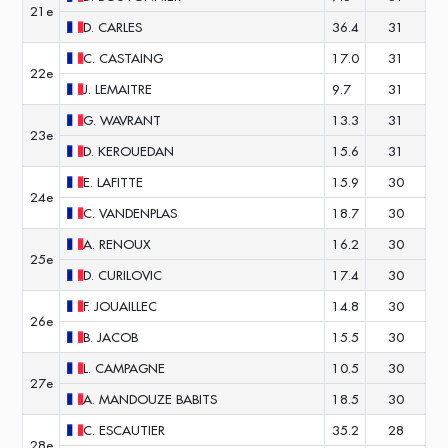
21e
D.
CARLES
36.4
31
C.
CASTAING
17.0
31
22e
J.
LEMAITRE
9.7
31
G.
WAVRANT
13.3
31
23e
D.
KEROUEDAN
15.6
31
E.
LAFITTE
15.9
30
24e
C.
VANDENPLAS
18.7
30
A.
RENOUX
16.2
30
25e
D.
CURILOVIC
17.4
30
F.
JOUAILLEC
14.8
30
26e
B.
JACOB
15.5
30
L.
CAMPAGNE
10.5
30
27e
A.
MANDOUZE BABITS
18.5
30
C.
ESCAUTIER
35.2
28
28e