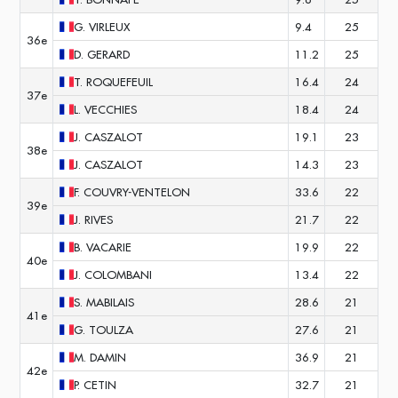
G.
VIRLEUX
9.4
25
36e
D.
GERARD
11.2
25
T.
ROQUEFEUIL
16.4
24
37e
L.
VECCHIES
18.4
24
J.
CASZALOT
19.1
23
38e
J.
CASZALOT
14.3
23
F.
COUVRY-VENTELON
33.6
22
39e
J.
RIVES
21.7
22
B.
VACARIE
19.9
22
40e
J.
COLOMBANI
13.4
22
S.
MABILAIS
28.6
21
41e
G.
TOULZA
27.6
21
M.
DAMIN
36.9
21
42e
P.
CETIN
32.7
21