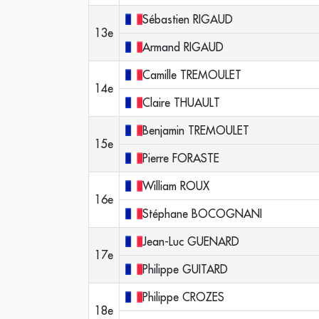
Sébastien
RIGAUD
13e
Armand
RIGAUD
Camille
TREMOULET
14e
Claire
THUAULT
Benjamin
TREMOULET
15e
Pierre
FORASTE
William
ROUX
16e
Stéphane
BOCOGNANI
Jean-Luc
GUENARD
17e
Philippe
GUITARD
Philippe
CROZES
18e