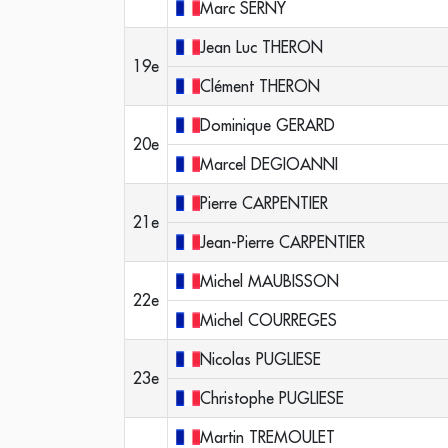
Marc
SERNY
Jean Luc
THERON
19e
Clément
THERON
Dominique
GERARD
20e
Marcel
DEGIOANNI
Pierre
CARPENTIER
21e
Jean-Pierre
CARPENTIER
Michel
MAUBISSON
22e
Michel
COURREGES
Nicolas
PUGLIESE
23e
Christophe
PUGLIESE
Martin
TREMOULET