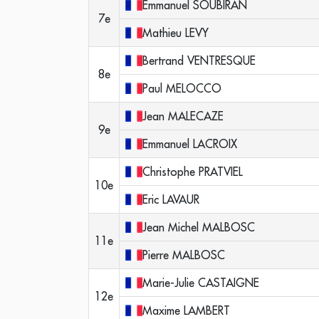
Emmanuel
SOUBIRAN
7e
Mathieu
LEVY
Bertrand
VENTRESQUE
8e
Paul
MELOCCO
Jean
MALECAZE
9e
Emmanuel
LACROIX
Christophe
PRATVIEL
10e
Eric
LAVAUR
Jean Michel
MALBOSC
11e
Pierre
MALBOSC
Marie-Julie
CASTAIGNE
12e
Maxime
LAMBERT