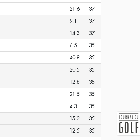
21.6
37
9.1
37
14.3
37
6.5
35
40.8
35
20.5
35
12.8
35
21.5
35
4.3
35
15.3
35
12.5
35