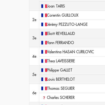
Joan
TARIS
Corentin
GUILLOUX
2e
Jérémy
PEZZUTO-LANGE
Eliott
REVEILLAUD
3e
Yann
FERRANDO
Valentina
HASAN CURILOVIC
4e
Thea
LAVEISSIERE
Philippe
GALLET
5e
Louis
BERTHELOT
Thomas
SEGUIER
6e
Charles
SCHERER