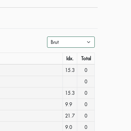
Idx.
Total
15.3
0
0
15.3
0
9.9
0
21.7
0
9.0
0