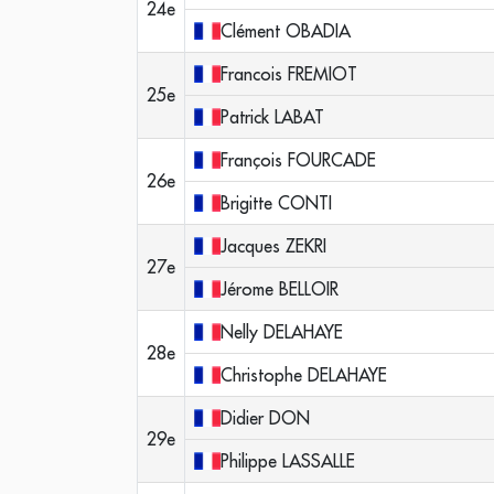
24e
Clément
OBADIA
Francois
FREMIOT
25e
Patrick
LABAT
François
FOURCADE
26e
Brigitte
CONTI
Jacques
ZEKRI
27e
Jérome
BELLOIR
Nelly
DELAHAYE
28e
Christophe
DELAHAYE
Didier
DON
29e
Philippe
LASSALLE