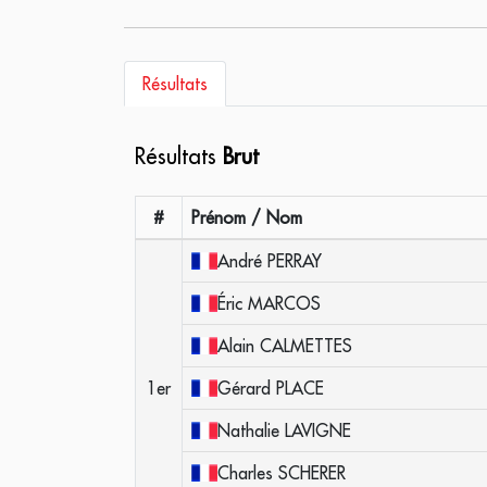
Résultats
Résultats
Brut
#
Prénom / Nom
André
PERRAY
Éric
MARCOS
Alain
CALMETTES
1er
Gérard
PLACE
Nathalie
LAVIGNE
Charles
SCHERER