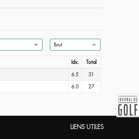
Idx.
Total
6.5
31
6.0
27
LIENS UTILES