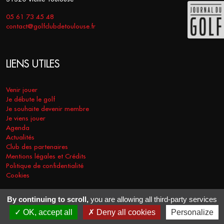
05 61 73 45 48
contact@golfclubdetoulouse.fr
LIENS UTILES
Venir jouer
Je débute le golf
Je souhaite devenir membre
Je viens jouer
Agenda
Actualités
Club des partenaires
Mentions légales et Crédits
Politique de confidentialité
Cookies
By continuing to scroll,
you are allowing all third-party services
COPYRIGHT © 2026 - GOLF CLUB DE TOULOUSE. TOUS DROITS
OK, accept all
Deny all cookies
Personalize
RÉSERVÉS.
RÉALISATION
VT-DESIGN
2021