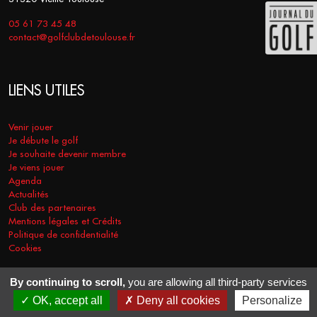
05 61 73 45 48
contact@golfclubdetoulouse.fr
LIENS UTILES
Venir jouer
Je débute le golf
Je souhaite devenir membre
Je viens jouer
Agenda
Actualités
Club des partenaires
Mentions légales et Crédits
Politique de confidentialité
Cookies
By continuing to scroll,
you are allowing all third-party services
COPYRIGHT © 2026 - GOLF CLUB DE TOULOUSE. TOUS DROITS
OK, accept all
Deny all cookies
Personalize
RÉSERVÉS.
RÉALISATION
VT-DESIGN
2021