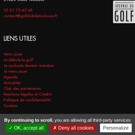
05 61 73 45 48
contact@golfclubdetoulouse.fr
LIENS UTILES
Venir jouer
Je débute le golf
Je souhaite devenir membre
Je viens jouer
Agenda
Actualités
Club des partenaires
Mentions légales et Crédits
Politique de confidentialité
Cookies
By continuing to scroll,
you are allowing all third-party services
COPYRIGHT © 2026 - GOLF CLUB DE TOULOUSE. TOUS DROITS
OK, accept all
Deny all cookies
Personalize
RÉSERVÉS.
RÉALISATION
VT-DESIGN
2021