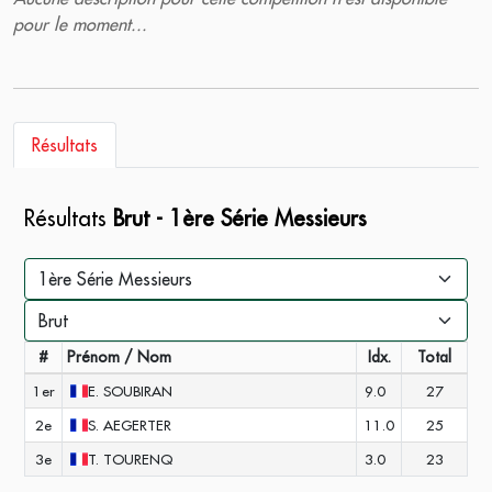
pour le moment...
Résultats
Résultats
Brut - 1ère Série Messieurs
#
Prénom / Nom
Idx.
Total
1er
E.
SOUBIRAN
9.0
27
2e
S.
AEGERTER
11.0
25
3e
T.
TOURENQ
3.0
23