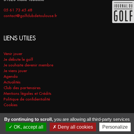
05 61 73 45 48
contact@golfclubdetoulouse.fr
LIENS UTILES
Venir jouer
Je débute le golf
Je souhaite devenir membre
Je viens jouer
Agenda
Actualités
Club des partenaires
Mentions légales et Crédits
Politique de confidentialité
Cookies
By continuing to scroll,
you are allowing all third-party services
COPYRIGHT © 2026 - GOLF CLUB DE TOULOUSE. TOUS DROITS
OK, accept all
Deny all cookies
Personalize
RÉSERVÉS.
RÉALISATION
VT-DESIGN
2021