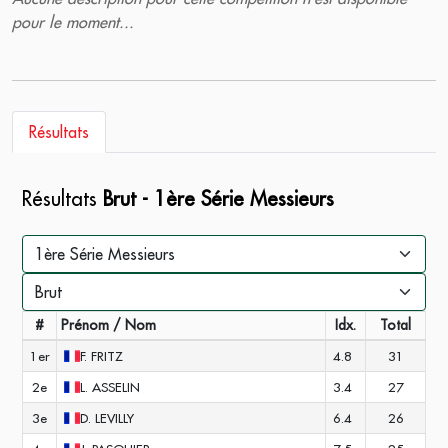
pour le moment...
Résultats
Résultats
Brut - 1ère Série Messieurs
#
Prénom / Nom
Idx.
Total
1er
F.
FRITZ
4.8
31
2e
L.
ASSELIN
3.4
27
3e
D.
LEVILLY
6.4
26