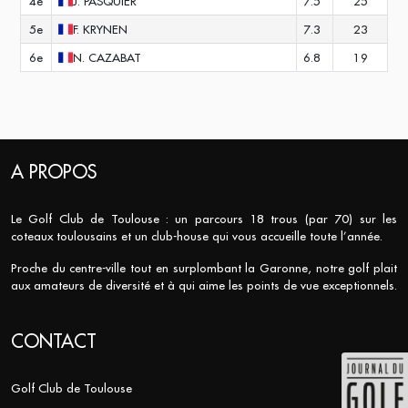
4e
J.
PASQUIER
7.5
25
5e
F.
KRYNEN
7.3
23
6e
N.
CAZABAT
6.8
19
A PROPOS
Le Golf Club de Toulouse : un parcours 18 trous (par 70) sur les
coteaux toulousains et un club-house qui vous accueille toute l’année.
Proche du centre-ville tout en surplombant la Garonne, notre golf plait
aux amateurs de diversité et à qui aime les points de vue exceptionnels.
CONTACT
Golf Club de Toulouse