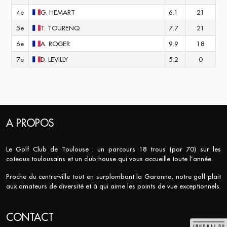
4e
G.
HEMART
6.1
21
5e
T.
TOURENQ
7.7
21
6e
A.
ROGER
9.9
18
7e
D.
LEVILLY
5.2
0
A PROPOS
Le Golf Club de Toulouse : un parcours 18 trous (par 70) sur les
coteaux toulousains et un club-house qui vous accueille toute l’année.
Proche du centre-ville tout en surplombant la Garonne, notre golf plait
aux amateurs de diversité et à qui aime les points de vue exceptionnels.
CONTACT