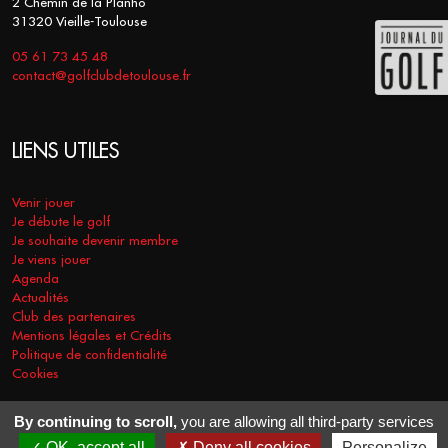
2 Chemin de la Planho
31320 Vieille-Toulouse
05 61 73 45 48
contact@golfclubdetoulouse.fr
LIENS UTILES
Venir jouer
Je débute le golf
Je souhaite devenir membre
Je viens jouer
Agenda
Actualités
Club des partenaires
Mentions légales et Crédits
Politique de confidentialité
Cookies
By continuing to scroll,
you are allowing all third-party services
COPYRIGHT © 2026 - GOLF CLUB DE TOULOUSE. TOUS DROITS
OK, accept all
Deny all cookies
Personalize