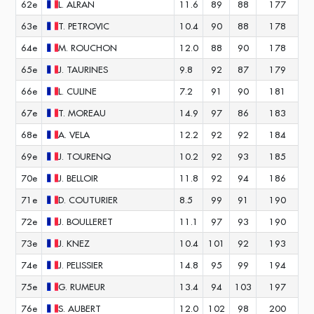
62e
L.
ALRAN
11.6
89
88
177
63e
T.
PETROVIC
10.4
90
88
178
64e
M.
ROUCHON
12.0
88
90
178
65e
J.
TAURINES
9.8
92
87
179
66e
L.
CULINE
7.2
91
90
181
67e
T.
MOREAU
14.9
97
86
183
68e
A.
VELA
12.2
92
92
184
69e
J.
TOURENQ
10.2
92
93
185
70e
J.
BELLOIR
11.8
92
94
186
71e
D.
COUTURIER
8.5
99
91
190
72e
J.
BOULLERET
11.1
97
93
190
73e
J.
KNEZ
10.4
101
92
193
74e
J.
PELISSIER
14.8
95
99
194
75e
G.
RUMEUR
13.4
94
103
197
76e
S.
AUBERT
12.0
102
98
200