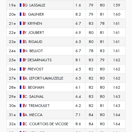
19e
G.
LASSALLE
1.6
79
80
159
20e
J.
GALINIER
8.2
79
81
160
21e
F.
KRYNEN
6.7
83
78
161
22e
Y.
JOUBERT
6.9
80
81
161
23e
S.
RIGAUD
6.5
80
81
161
24e
N.
BELLIOT
6.7
78
83
161
25e
P.
DESARNAUTS
8.1
83
79
162
26e
F.
PREVOST
4.5
82
80
162
27e
A.
LEFORT-LAVAUZELLE
6.5
82
80
162
28e
J.
BEGHAIN
6.1
82
80
162
29e
C.
SAUNAL
6.4
83
80
163
30e
V.
TREMOULET
6.2
82
81
163
31e
A.
MECCA
7.1
84
80
164
32e
C.
COURTOIS DE VICOSE
8.6
84
80
164