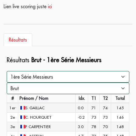
Lien live scoring juste
ici
Résultats
Résultats
Brut - 1ère Série Messieurs
#
Prénom / Nom
Idx.
T1
T2
Total
1er
S.
GAILLAC
0.0
71
74
145
2e
C.
HOURQUET
-0.2
73
73
146
3e
P.
CARPENTIER
3.0
78
70
148