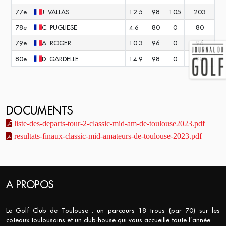
77e
J.
VALLAS
12.5
98
105
203
78e
C.
PUGLIESE
4.6
80
0
80
79e
A.
ROGER
10.3
96
0
96
80e
D.
GARDELLE
14.9
98
0
98
DOCUMENTS
liste-des-departs-tour-2-classic-mid-am-de-toulouse2023.pdf
resultats-finaux-classic-mid-amateurs-de-toulouse-2023.pdf
A PROPOS
Le Golf Club de Toulouse : un parcours 18 trous (par 70) sur les
coteaux toulousains et un club-house qui vous accueille toute l’année.