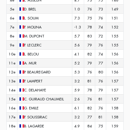
4e
L.
ASSELIN
4.7
73
75
148
5e
D.
BREL
1.0
76
73
149
6e
L.
SOUM
7.3
75
76
151
7e
F.
MOLINA
-1.3
78
74
152
8e
M.
DUPONT
5.7
83
72
155
9e
F.
LECLERC
5.6
79
76
155
10e
L.
BELOU
4.1
82
74
156
11e
A.
MUR
5.2
79
77
156
12e
P.
BEAUREGARD
5.3
76
80
156
13e
F.
LAMPERT
3.2
81
76
157
14e
C.
DELAHAYE
5.9
78
79
157
15e
C.
GUIRAUD CHAUMEIL
2.6
76
81
157
16e
G.
EMILE
6.1
82
76
158
17e
F.
SOUSSIRAC
3.2
77
81
158
18e
B.
LAGARDE
4.9
84
75
159