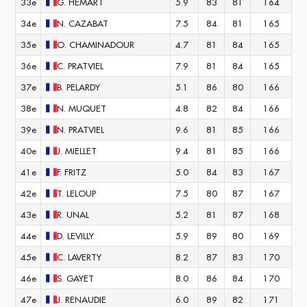
33e
G.
HEMART
5.9
83
81
164
34e
N.
CAZABAT
7.5
84
81
165
35e
O.
CHAMINADOUR
4.7
81
84
165
36e
C.
PRATVIEL
7.9
81
84
165
37e
B.
PELARDY
5.1
86
80
166
38e
N.
MUQUET
4.8
82
84
166
39e
N.
PRATVIEL
9.6
81
85
166
40e
J.
MIELLET
9.4
81
85
166
41e
F.
FRITZ
5.0
84
83
167
42e
T.
LELOUP
7.5
80
87
167
43e
R.
UNAL
5.2
81
87
168
44e
D.
LEVILLY
5.9
89
80
169
45e
C.
LAVERTY
8.2
87
83
170
46e
S.
GAYET
8.0
86
84
170
47e
J.
RENAUDIE
6.0
89
82
171