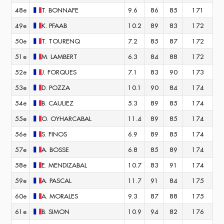
48e
T.
BONNAFE
9.6
86
85
171
49e
K.
PFAAB
10.2
89
83
172
50e
T.
TOURENQ
7.2
85
87
172
51e
M.
LAMBERT
6.3
84
88
172
52e
J.
FORQUES
7.1
83
90
173
53e
D.
POZZA
10.1
90
84
174
54e
B.
CAULIEZ
5.3
89
85
174
55e
O.
OYHARCABAL
11.4
89
85
174
56e
S.
FINOS
6.9
89
85
174
57e
A.
BOSSE
6.8
85
89
174
58e
E.
MENDIZABAL
10.7
83
91
174
59e
A.
PASCAL
11.7
91
84
175
60e
A.
MORALES
9.3
87
88
175
61e
B.
SIMON
10.9
94
82
176