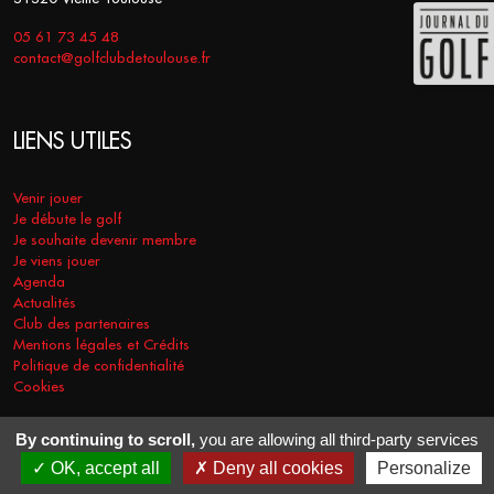
05 61 73 45 48
contact@golfclubdetoulouse.fr
LIENS UTILES
Venir jouer
Je débute le golf
Je souhaite devenir membre
Je viens jouer
Agenda
Actualités
Club des partenaires
Mentions légales et Crédits
Politique de confidentialité
Cookies
By continuing to scroll,
you are allowing all third-party services
COPYRIGHT © 2026 - GOLF CLUB DE TOULOUSE. TOUS DROITS
OK, accept all
Deny all cookies
Personalize
RÉSERVÉS.
RÉALISATION
VT-DESIGN
2021