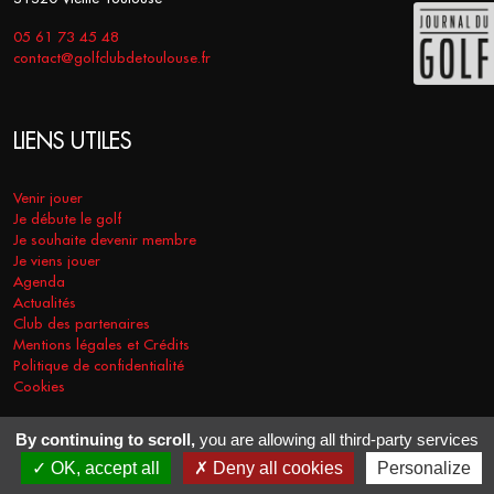
05 61 73 45 48
contact@golfclubdetoulouse.fr
LIENS UTILES
Venir jouer
Je débute le golf
Je souhaite devenir membre
Je viens jouer
Agenda
Actualités
Club des partenaires
Mentions légales et Crédits
Politique de confidentialité
Cookies
By continuing to scroll,
you are allowing all third-party services
COPYRIGHT © 2026 - GOLF CLUB DE TOULOUSE. TOUS DROITS
OK, accept all
Deny all cookies
Personalize
RÉSERVÉS.
RÉALISATION
VT-DESIGN
2021