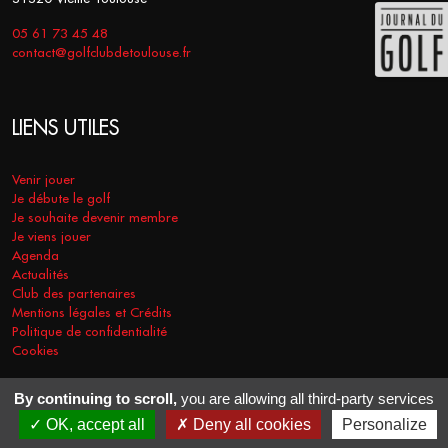
05 61 73 45 48
contact@golfclubdetoulouse.fr
LIENS UTILES
Venir jouer
Je débute le golf
Je souhaite devenir membre
Je viens jouer
Agenda
Actualités
Club des partenaires
Mentions légales et Crédits
Politique de confidentialité
Cookies
By continuing to scroll,
you are allowing all third-party services
COPYRIGHT © 2026 - GOLF CLUB DE TOULOUSE. TOUS DROITS
OK, accept all
Deny all cookies
Personalize
RÉSERVÉS.
RÉALISATION
VT-DESIGN
2021