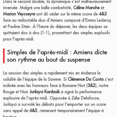
Dans le second double, la dynamique s'est malheureusement
inversée. Malgré une belle combativité,
Céline Manche
et
Marion Veysseyre
ont dû céder sur le même score de
4&3
face au redoutable duo d'Amiens composé d'Emma Leclercq
et Pauline Stein. À l'heure du déjeuner, les deux équipes se
quittaient dos à dos (1-1), promettant des simples explosifs
pour l'après-midi.
Simples de l'après-midi : Amiens dicte
son rythme au bout du suspense
La session des simples a rapidement mis en évidence la
solidité de l'équipe de la Somme. Si
Clémence Da Costa
s'est
inclinée avec les honneurs face à Romane Hiot (
3&2
), notre
Rouge et Noir
Jurilayci Kardasik
a signé la performance
explosive de l'après-midi. Opposée à Zélie Delafosse,
Jurilayci a survolé les débats pour l'emporter sur un score
sans appel de
6&5
, ramenant temporairement l'équipe à
hauteur.