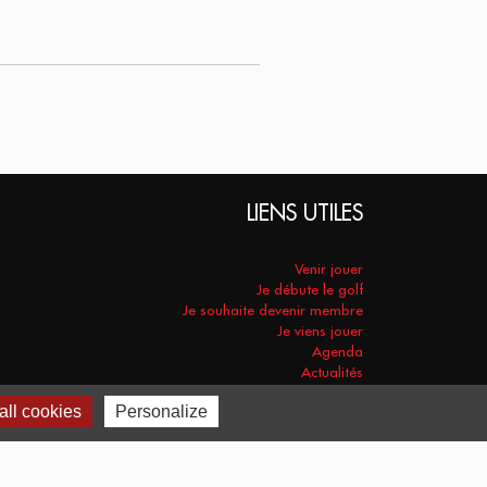
LIENS UTILES
Venir jouer
Je débute le golf
Je souhaite devenir membre
Je viens jouer
Agenda
Actualités
Club des partenaires
ll cookies
Personalize
Mentions légales et Crédits
Politique de confidentialité
Cookies