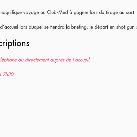
magnifique voyage au Club-Med à gagner lors du tirage au sort.
ccueil lors duquel se tiendra la briefing, le départ en shot gun s
criptions
téléphone ou directement auprès de l'accueil
à 7h30