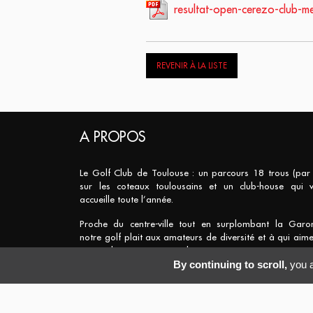
resultat-open-cerezo-club-
REVENIR À LA LISTE
A PROPOS
Le Golf Club de Toulouse : un parcours 18 trous (par
sur les coteaux toulousains et un club-house qui 
accueille toute l’année.
Proche du centre-ville tout en surplombant la Garo
notre golf plait aux amateurs de diversité et à qui aime
points de vue exceptionnels.
By continuing to scroll,
you a