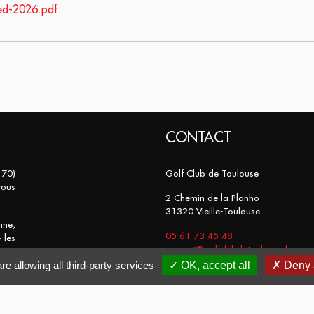
med-2026.pdf
CONTACT
 70)
Golf Club de Toulouse
vous
2 Chemin de la Planho
31320 Vieille-Toulouse
nne,
05 61 73 45 48
 les
contact@golfclubdetoulouse.fr
re allowing all third-party services
OK, accept all
Deny a