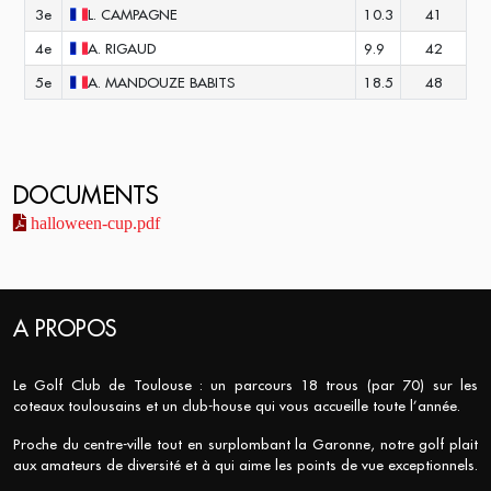
3e
L.
CAMPAGNE
10.3
41
4e
A.
RIGAUD
9.9
42
5e
A.
MANDOUZE BABITS
18.5
48
DOCUMENTS
halloween-cup.pdf
A PROPOS
Le Golf Club de Toulouse : un parcours 18 trous (par 70) sur les
coteaux toulousains et un club-house qui vous accueille toute l’année.
Proche du centre-ville tout en surplombant la Garonne, notre golf plait
aux amateurs de diversité et à qui aime les points de vue exceptionnels.